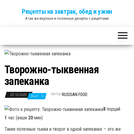
Skip
Рецепты на завтрак, обед и ужин
to
А так же вкусные и полезные десерты с рецептами
the
content
Творожно-тыквенная
запеканка
Автор
RUSSIAN FOOD
02.10.2020
Выкл.
8
порций
1
час (ваши
20
мин)
Такие полезные тыква и творог в одной запеканке – это же