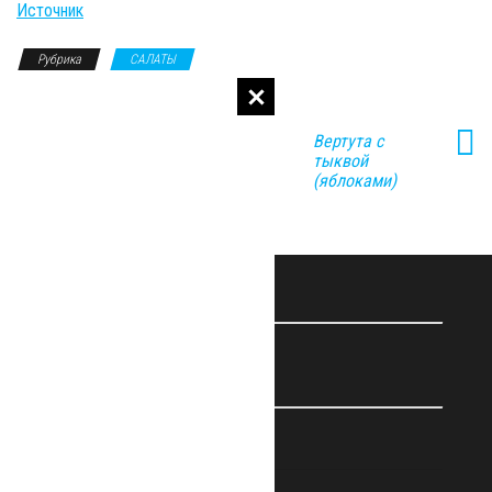
Источник
Рубрика
САЛАТЫ
Творожно-
Вертута с
тыквенная
тыквой
запеканка
(яблоками)
КОММЕНТАРИИ
КОНТАКТЫ
Политика конфиденциальности
Контакты администратора