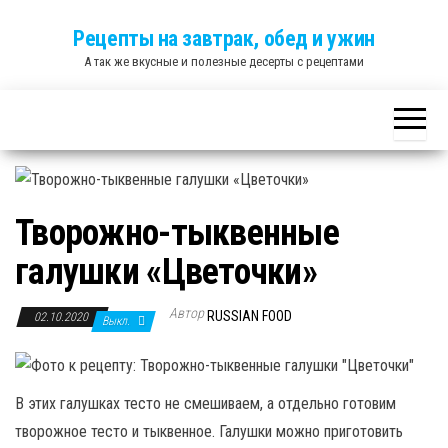
Skip
Рецепты на завтрак, обед и ужин
to
А так же вкусные и полезные десерты с рецептами
the
content
Творожно-тыквенные
галушки «Цветочки»
Автор
RUSSIAN FOOD
02.10.2020
Выкл.
В этих галушках тесто не смешиваем, а отдельно готовим
творожное тесто и тыквенное. Галушки можно приготовить