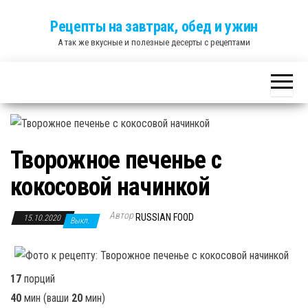
Skip
Рецепты на завтрак, обед и ужин
to
А так же вкусные и полезные десерты с рецептами
the
content
Творожное печенье с
кокосовой начинкой
Автор
RUSSIAN FOOD
15.10.2020
Выкл.
17
порций
40
мин
(ваши
20
мин
)