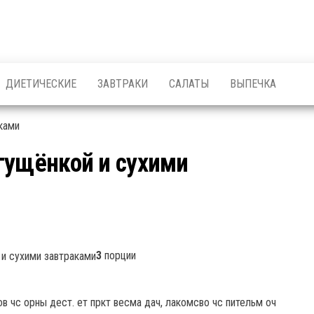
ДИЕТИЧЕСКИЕ
ЗАВТРАКИ
САЛАТЫ
ВЫПЕЧКА
гущёнкой и сухими
3
порции
ков чс орны дест. ет пркт весма дач, лакомсво чс пительм оч