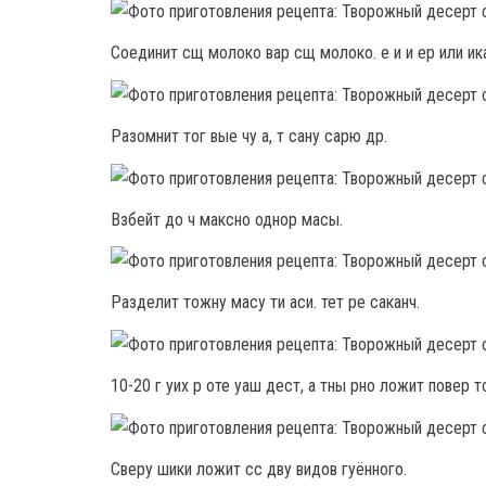
Соединит сщ молоко вар сщ молоко. е и и ер или ика
Разомнит тог вые чу а, т сану сарю др.
Взбейт до ч максно однор масы.
Разделит тожну масу ти аси. тет ре саканч.
10-20 г уих р оте уаш дест, а тны рно ложит повер т
Сверу шики ложит сс дву видов гуённого.