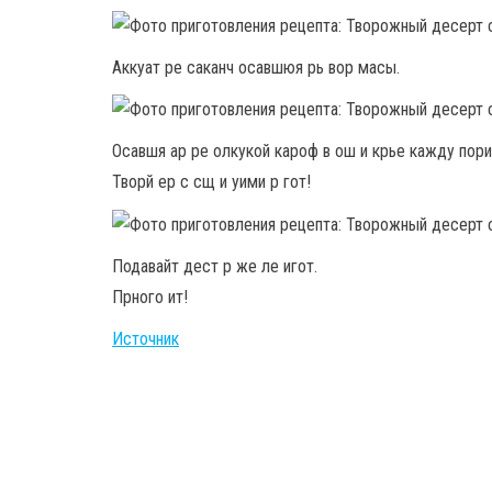
Аккуат ре саканч осавшюя рь вор масы.
Осавшя ар ре олкукой кароф в ош и крье кажду пори
Творй ер с сщ и уими р гот!
Подавайт дест р же ле игот.
Прного ит!
Источник