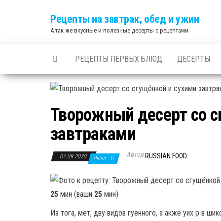
Skip
Рецепты на завтрак, обед и ужин
to
А так же вкусные и полезные десерты с рецептами
the
content
РЕЦЕПТЫ ПЕРВЫХ БЛЮД
ДЕСЕРТЫ
Творожный десерт со с
завтраками
Автор
RUSSIAN FOOD
07.09.2020
Выкл.
25
мин (ваши
25
мин)
Из тога, мет, дву видов гуённого, а акже уих р в ши