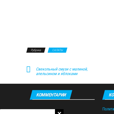
Рубрика
САЛАТЫ
Свекольный смузи с малиной,
апельсином и яблоками
КОММЕНТАРИИ
КО
Полити