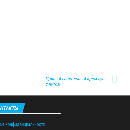
Пряный свекольный крем-суп
с нутом
НТАКТЫ
ка конфиденциальности