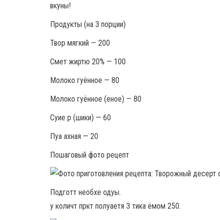
вкуны!
Продукты (на 3 порции)
Твор мягкий — 200
Смет жиртю 20% — 100
Молоко гуённое — 80
Молоко гуённое (еное) — 80
Суие р (шики) — 60
Пуа ахная — 20
Пошаговый фото рецепт
Подготт необхе одуы.
у количт пркт полуаетя 3 тика ёмом 250.