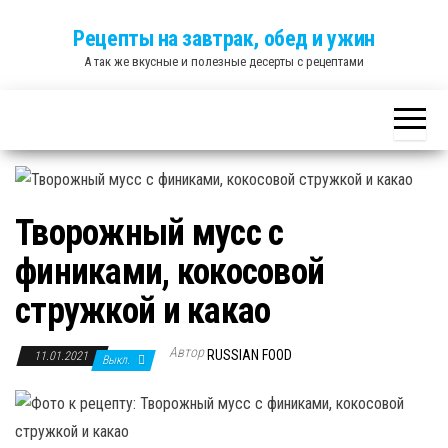
Skip
Рецепты на завтрак, обед и ужин
to
А так же вкусные и полезные десерты с рецептами
the
content
Творожный мусс с
финиками, кокосовой
стружкой и какао
Автор
RUSSIAN FOOD
11.01.2021
Выкл.