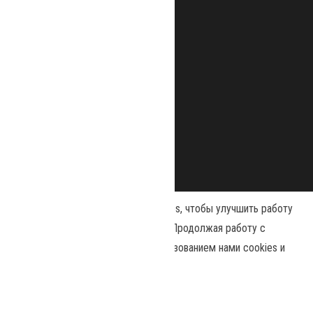
Наш сайт использует файлы cookies, чтобы улучшить работу
и повысить эффективность сайта. Продолжая работу с
сайтом, вы соглашаетесь с использованием нами cookies и
Сайт работает на
WordPress
|
Тема:
Envo Magazine
политикой конфиденциальности
.
Политика конфиденциальности
Принять