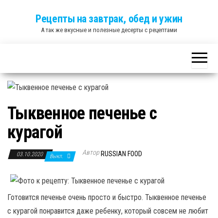
Skip
Рецепты на завтрак, обед и ужин
to
А так же вкусные и полезные десерты с рецептами
the
content
Тыквенное печенье с
курагой
Автор
RUSSIAN FOOD
03.10.2020
Выкл.
Готовится печенье очень просто и быстро. Тыквенное печенье
с курагой понравится даже ребенку, который совсем не любит