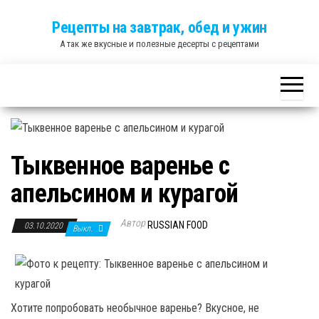
Skip
Рецепты на завтрак, обед и ужин
to
А так же вкусные и полезные десерты с рецептами
the
content
Тыквенное варенье с
апельсином и курагой
Автор
RUSSIAN FOOD
03.10.2020
Выкл.
Хотите попробовать необычное варенье? Вкусное, не