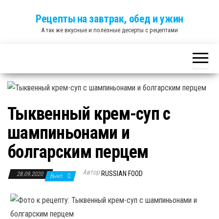
Skip
Рецепты на завтрак, обед и ужин
to
А так же вкусные и полезные десерты с рецептами
the
content
Тыквенный крем-суп с
шампиньонами и
болгарским перцем
Автор
RUSSIAN FOOD
28.09.2020
Выкл.