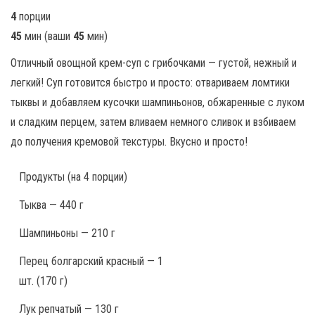
4
порции
45
мин
(ваши
45
мин
)
Отличный овощной крем-суп с грибочками — густой, нежный и
легкий! Суп готовится быстро и просто: отвариваем ломтики
тыквы и добавляем кусочки шампиньонов, обжаренные с луком
и сладким перцем, затем вливаем немного сливок и взбиваем
до получения кремовой текстуры. Вкусно и просто!
Продукты
(на 4 порции)
Тыква — 440 г
Шампиньоны — 210 г
Перец болгарский красный — 1
шт. (170 г)
Лук репчатый — 130 г