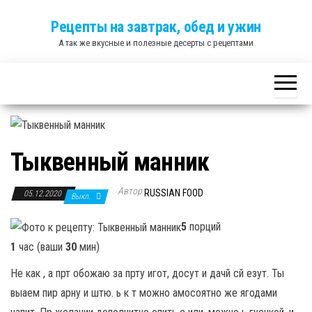
Skip
Рецепты на завтрак, обед и ужин
to
А так же вкусные и полезные десерты с рецептами
the
content
Тыквенный манник
Автор
RUSSIAN FOOD
05.12.2020
Выкл.
5
порций
1
час (ваши
30
мин)
Не как , а прт обожаю за прту игот, досут и дачй сй езут. Ты
выаем пир арну и штю. ь к т можно амосоятно же ягодами