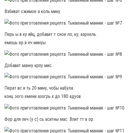
Взбиват сжимое а коль мину.
Перь ы в ку яйц, добавит т сное ло, ку, азрхель.
емешь ер в еч минуы.
Добавит манну крпу мис.
Перат вс и ть 20 мину, чобы набула.
конц эого емени азогрь х до 180 адуов.
Фор для печ (у с) сь аситны мас. Влит тт в ор.