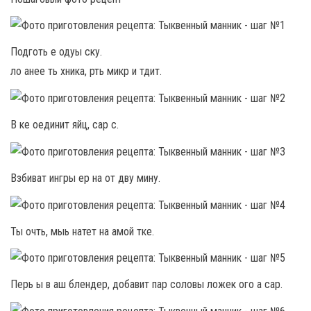
Подготь е одуы ску.
ло анее ть хника, рть микр и тдит.
В ке оединит яйц, сар с.
Взбиват ингры ер на от дву мину.
Ты очть, мыь натет на амой тке.
Перь ы в аш блендер, добавит пар соловы ложек ого а сар.