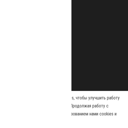
Наш сайт использует файлы cookies, чтобы улучшить работу
и повысить эффективность сайта. Продолжая работу с
сайтом, вы соглашаетесь с использованием нами cookies и
Сайт работает на
WordPress
|
Тема:
Envo Magazine
политикой конфиденциальности
.