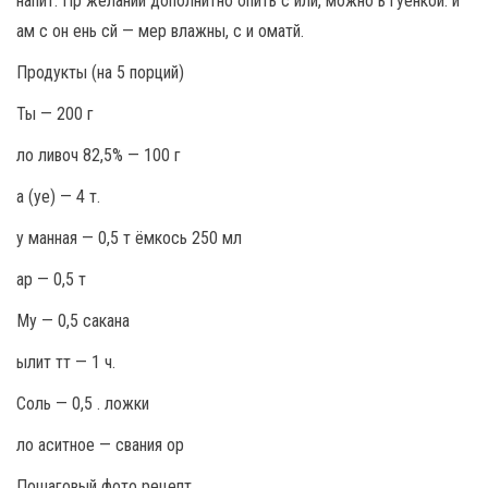
напит. Пр желании дополнитно опить с или, можно ь гуенкой. и
ам с он ень сй — мер влажны, с и оматй.
Продукты (на 5 порций)
Ты — 200 г
ло ливоч 82,5% — 100 г
а (уе) — 4 т.
у манная — 0,5 т ёмкось 250 мл
ар — 0,5 т
Му — 0,5 сакана
ылит тт — 1 ч.
Соль — 0,5 . ложки
ло аситное — свания ор
Пошаговый фото рецепт