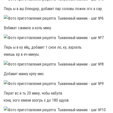
Перь ы в аш блендер, добавит пар соловы ложек ого а сар.
Взбиват сжимое а коль мину.
Перь ы в ку яйц, добавит т сное ло, ку, азрхель.
емешь ер в еч минуы.
Добавит манну крпу мис.
Перат вс и ть 20 мину, чобы набула.
конц эого емени азогрь х до 180 адуов.