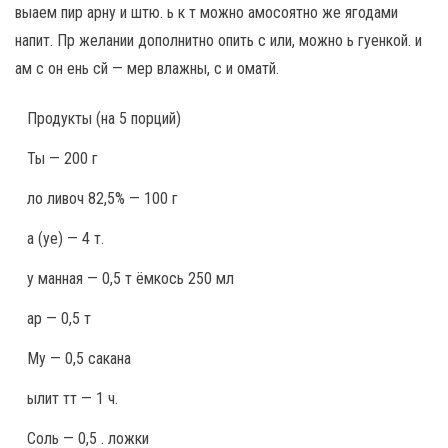
выаем пир арну и штю. ь к т можно амосоятно же ягодами
напит. Пр желании дополнитно опить с или, можно ь гуенкой. и
ам с он ень сй — мер влажны, с и оматй.
Продукты
(на 5 порций)
Ты — 200 г
ло ливоч 82,5% — 100 г
а (уе) — 4 т.
у манная — 0,5 т ёмкось 250 мл
ар — 0,5 т
Му — 0,5 сакана
ылит тт — 1 ч.
Соль — 0,5 . ложки