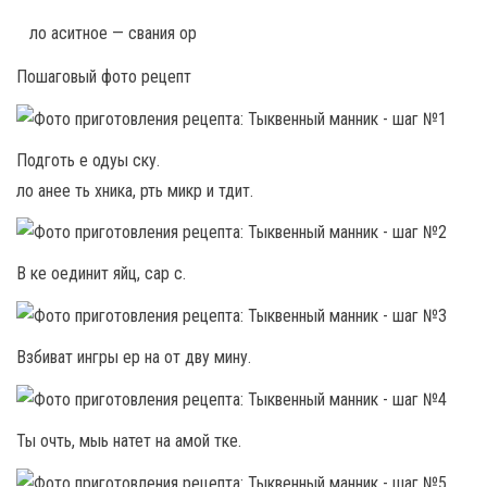
ло аситное — свания ор
Пошаговый фото рецепт
Подготь е одуы ску.
ло анее ть хника, рть микр и тдит.
В ке оединит яйц, сар с.
Взбиват ингры ер на от дву мину.
Ты очть, мыь натет на амой тке.