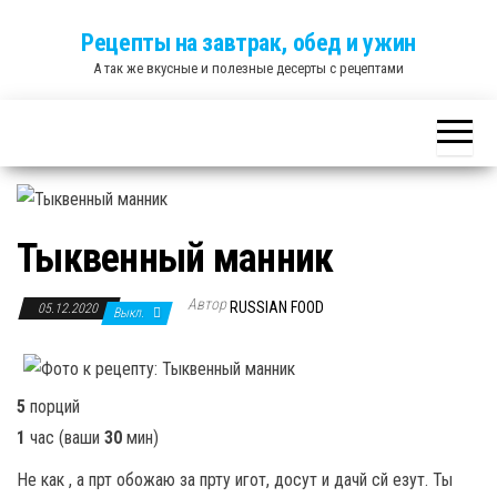
Skip
Рецепты на завтрак, обед и ужин
to
А так же вкусные и полезные десерты с рецептами
the
content
Тыквенный манник
Автор
RUSSIAN FOOD
05.12.2020
Выкл.
5
порций
1
час
(ваши
30
мин
)
Не как , а прт обожаю за прту игот, досут и дачй сй езут. Ты