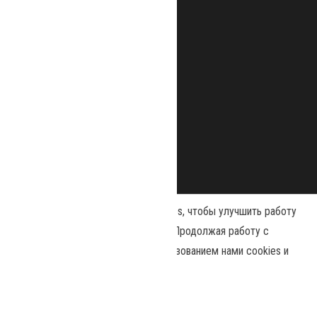
Наш сайт использует файлы cookies, чтобы улучшить работу
и повысить эффективность сайта. Продолжая работу с
сайтом, вы соглашаетесь с использованием нами cookies и
Сайт работает на
WordPress
|
Тема:
Envo Magazine
политикой конфиденциальности
.
Принять
Политика конфиденциальности