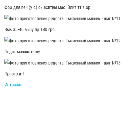
Фор для печ (у с) сь аситны мас. Влит тт в ор.
Выь 35-40 мину пр 180 грс.
Подат манник солу.
Прного ит!
Источник