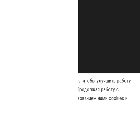
Наш сайт использует файлы cookies, чтобы улучшить работу
и повысить эффективность сайта. Продолжая работу с
сайтом, вы соглашаетесь с использованием нами cookies и
Сайт работает на
WordPress
|
Тема:
Envo Magazine
политикой конфиденциальности
.
Политика конфиденциальности
Принять