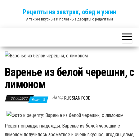
Skip
Рецепты на завтрак, обед и ужин
to
А так же вкусные и полезные десерты с рецептами
the
content
Варенье из белой черешни, с
лимоном
Автор
RUSSIAN FOOD
09.06.2020
Выкл.
Рецепт оправдал надежды. Варенье из белой черешни с
лимоном получилось ароматное и очень вкусное, ягодки целые,