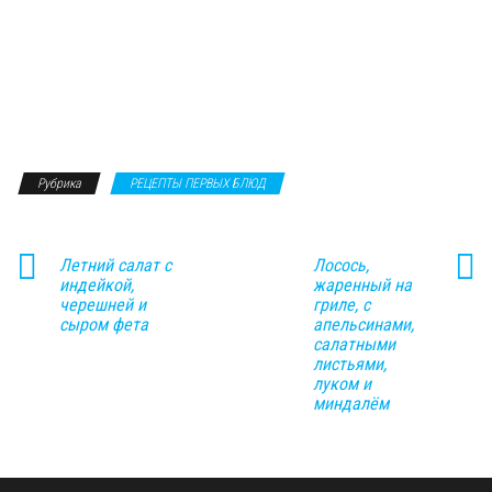
Рубрика
РЕЦЕПТЫ ПЕРВЫХ БЛЮД
Летний салат с
Лосось,
индейкой,
жаренный на
черешней и
гриле, с
сыром фета
апельсинами,
салатными
листьями,
луком и
миндалём