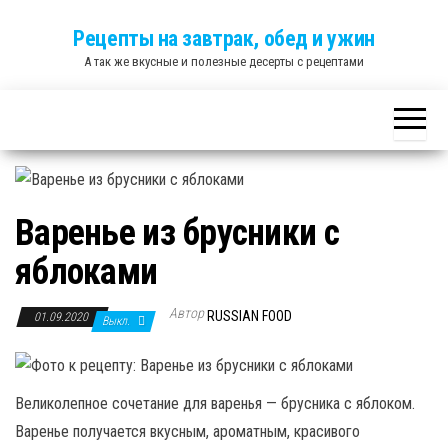
Skip
Рецепты на завтрак, обед и ужин
to
А так же вкусные и полезные десерты с рецептами
the
content
Варенье из брусники с
яблоками
Автор
RUSSIAN FOOD
01.09.2020
Выкл.
Великолепное сочетание для варенья — брусника с яблоком.
Варенье получается вкусным, ароматным, красивого