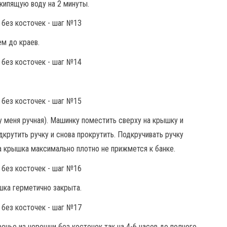
кипящую воду на 2 минуты.
ем до краев.
 меня ручная). Машинку поместить сверху на крышку и
дкрутить ручку и снова прокрутить. Подкручивать ручку
а крышка максимально плотно не прижмется к банке.
шка герметично закрыта.
нье из черешни без косточек так на 4-6 часов до полного