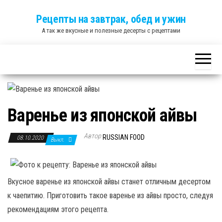
Skip
Рецепты на завтрак, обед и ужин
to
А так же вкусные и полезные десерты с рецептами
the
content
Варенье из японской айвы
Автор
RUSSIAN FOOD
08.10.2020
Выкл.
Вкусное варенье из японской айвы станет отличным десертом
к чаепитию. Приготовить такое варенье из айвы просто, следуя
рекомендациям этого рецепта.