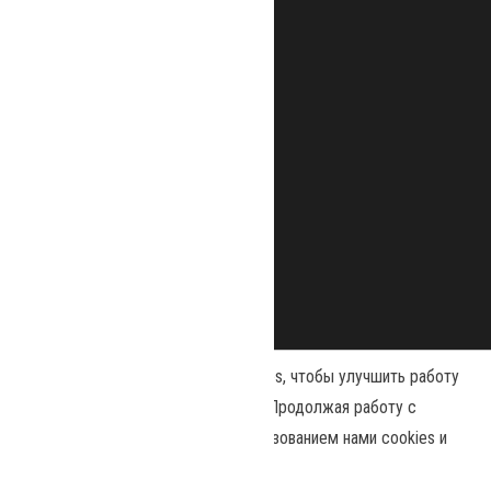
Наш сайт использует файлы cookies, чтобы улучшить работу
и повысить эффективность сайта. Продолжая работу с
сайтом, вы соглашаетесь с использованием нами cookies и
Сайт работает на
WordPress
|
Тема:
Envo Magazine
политикой конфиденциальности
.