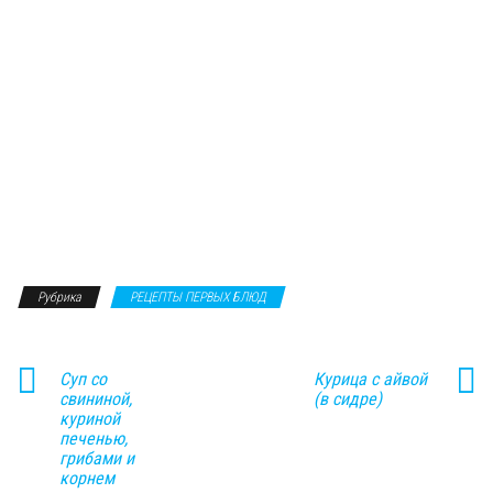
Рубрика
РЕЦЕПТЫ ПЕРВЫХ БЛЮД
Суп со
Курица с айвой
свининой,
(в сидре)
куриной
печенью,
грибами и
корнем