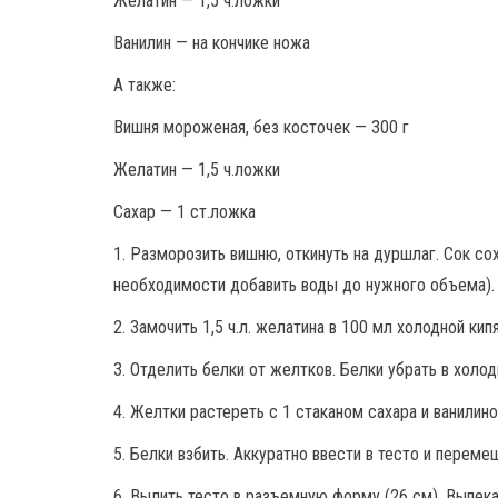
Желатин — 1,5 ч.ложки
Ванилин — на кончике ножа
А также:
Вишня мороженая, без косточек — 300 г
Желатин — 1,5 ч.ложки
Сахар — 1 ст.ложка
1. Разморозить вишню, откинуть на дуршлаг. Сок со
необходимости добавить воды до нужного объема). З
2. Замочить 1,5 ч.л. желатина в 100 мл холодной кип
3. Отделить белки от желтков. Белки убрать в холод
4. Желтки растереть с 1 стаканом сахара и ванилин
5. Белки взбить. Аккуратно ввести в тесто и переме
6. Вылить тесто в разъемную форму (26 см). Выпека