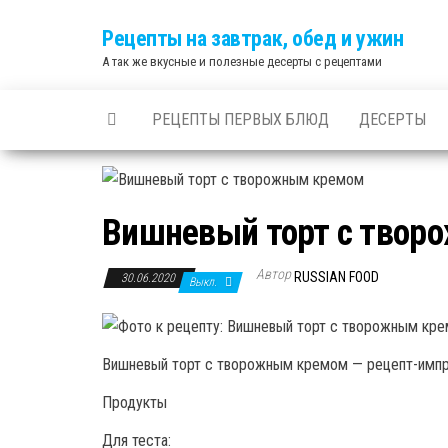
Skip
Рецепты на завтрак, обед и ужин
to
А так же вкусные и полезные десерты с рецептами
the
content
РЕЦЕПТЫ ПЕРВЫХ БЛЮД
ДЕСЕРТЫ
Вишневый торт с тво
Автор
RUSSIAN FOOD
30.06.2020
Выкл.
Вишневый торт с творожным кремом — рецепт-импро
Продукты
Для теста: