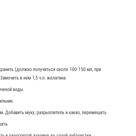
хранить (должно получиться около 100-150 мл, при
амочить в нем 1,5 ч.л. желатина.
яченой воды.
ильник.
ом. Добавить муку, разрыхлитель и какао, перемешать.
шать.
ть в разогретой духовке до сухой зубочистки.