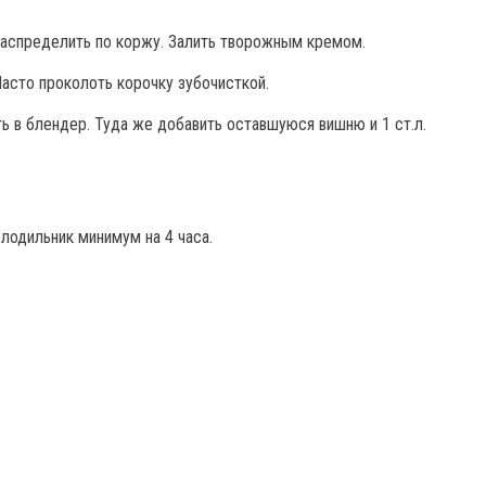
распределить по коржу. Залить творожным кремом.
Часто проколоть корочку зубочисткой.
ь в блендер. Туда же добавить оставшуюся вишню и 1 ст.л.
лодильник минимум на 4 часа.