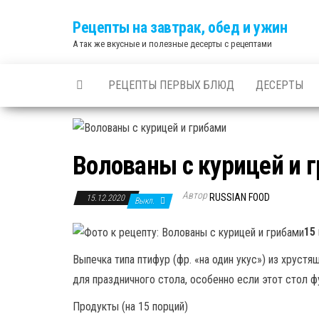
Skip
Рецепты на завтрак, обед и ужин
to
А так же вкусные и полезные десерты с рецептами
the
content
РЕЦЕПТЫ ПЕРВЫХ БЛЮД
ДЕСЕРТЫ
Волованы с курицей и 
Автор
RUSSIAN FOOD
15.12.2020
Выкл.
15
Выпечка типа птифур (фр. «на один укус») из хруст
для праздничного стола, особенно если этот стол 
Продукты (на 15 порций)