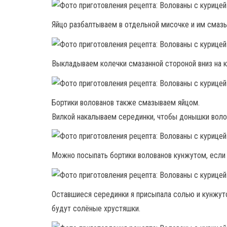
Яйцо разбалтываем в отдельной мисочке и им смаз
Выкладываем колечки смазанной стороной вниз на кр
Бортики волованов также смазываем яйцом.
Вилкой накалываем серединки, чтобы донышки волов
Можно посыпать бортики волованов кунжутом, если 
Оставшиеся серединки я присыпала солью и кунжут
будут солёные хрустяшки.