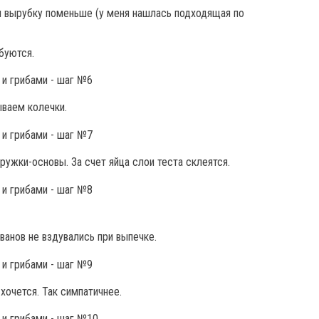
м вырубку поменьше (у меня нашлась подходящая по
буются.
ываем колечки.
ужки-основы. За счет яйца слои теста склеятся.
анов не вздувались при выпечке.
хочется. Так симпатичнее.