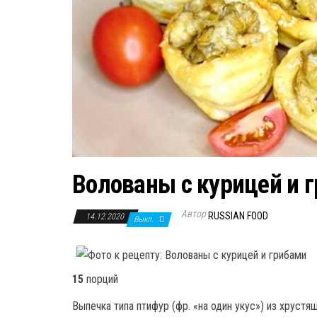
Волованы с курицей и 
Автор
RUSSIAN FOOD
14.12.2020
Выкл.
15
порций
Выпечка типа птифур (фр. «на один укус») из хруст