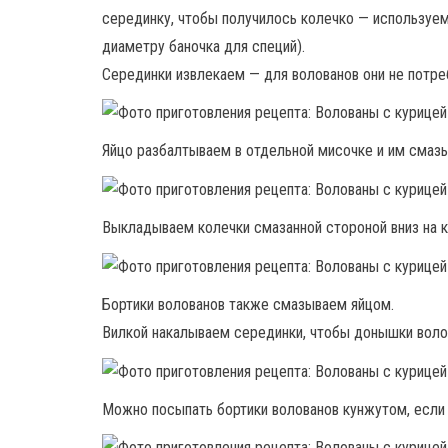
серединку, чтобы получилось колечко — используе
диаметру баночка для специй).
Серединки извлекаем — для волованов они не потре
Яйцо разбалтываем в отдельной мисочке и им смаз
Выкладываем колечки смазанной стороной вниз на кр
Бортики волованов также смазываем яйцом.
Вилкой накалываем серединки, чтобы донышки волов
Можно посыпать бортики волованов кунжутом, если 