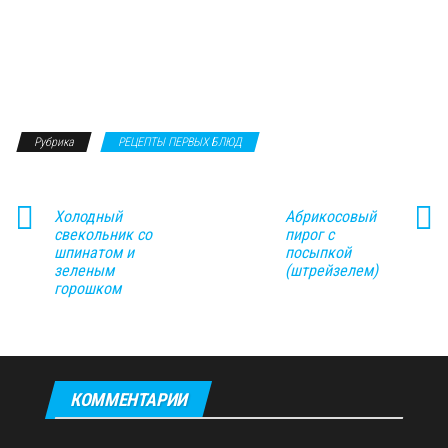
Рубрика
РЕЦЕПТЫ ПЕРВЫХ БЛЮД
Холодный
Абрикосовый
свекольник со
пирог с
шпинатом и
посыпкой
зеленым
(штрейзелем)
горошком
КОММЕНТАРИИ