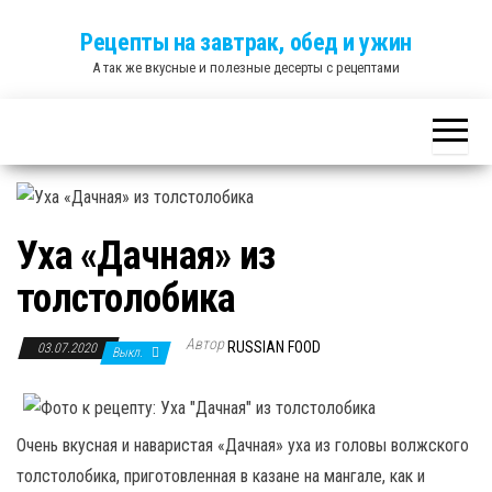
Skip
Рецепты на завтрак, обед и ужин
to
А так же вкусные и полезные десерты с рецептами
the
content
Уха «Дачная» из
толстолобика
Автор
RUSSIAN FOOD
03.07.2020
Выкл.
Очень вкусная и наваристая «Дачная» уха из головы волжского
толстолобика, приготовленная в казане на мангале, как и