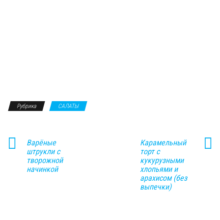
Рубрика
САЛАТЫ
Варёные
Карамельный
штрукли с
торт с
творожной
кукурузными
начинкой
хлопьями и
арахисом (без
выпечки)