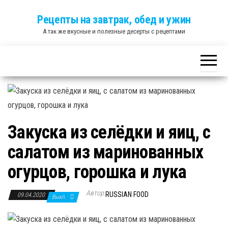
Skip
Рецепты на завтрак, обед и ужин
to
А так же вкусные и полезные десерты с рецептами
the
content
Закуска из селёдки и яиц, с
салатом из маринованных
огурцов, горошка и лука
Автор
RUSSIAN FOOD
09.04.2020
Выкл.