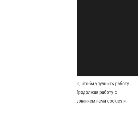
Наш сайт использует файлы cookies, чтобы улучшить работу
и повысить эффективность сайта. Продолжая работу с
сайтом, вы соглашаетесь с использованием нами cookies и
Сайт работает на
WordPress
|
Тема:
Envo Magazine
политикой конфиденциальности
.
Политика конфиденциальности
Принять