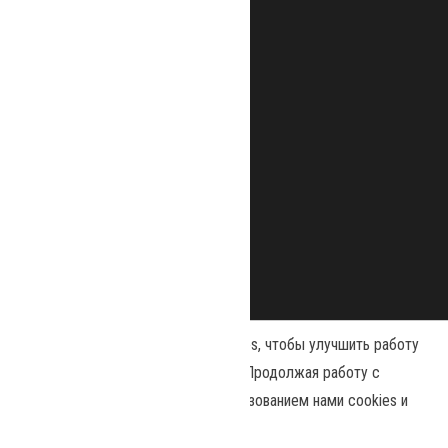
Наш сайт использует файлы cookies, чтобы улучшить работу
и повысить эффективность сайта. Продолжая работу с
сайтом, вы соглашаетесь с использованием нами cookies и
Сайт работает на
WordPress
|
Тема:
Envo Magazine
политикой конфиденциальности
.