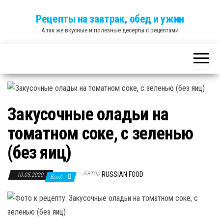
Skip
Рецепты на завтрак, обед и ужин
to
А так же вкусные и полезные десерты с рецептами
the
content
Закусочные оладьи на
томатном соке, с зеленью
(без яиц)
Автор
RUSSIAN FOOD
10.05.2020
Выкл.