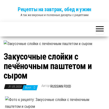
Skip
Рецепты на завтрак, обед и ужин
to
А так же вкусные и полезные десерты с рецептами
the
content
Закусочные слойки с
печёночным паштетом и
сыром
Автор
RUSSIAN FOOD
31.05.2020
Выкл.