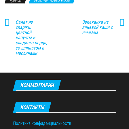
Рубрика
РЕЦЕПТЫ ПЕРВЫХ БЛЮД
Салат из
Запеканка из
спаржи,
ячневой каши с
цветной
изюмом
капусты и
сладкого перца,
со шпинатом и
маслинами
КОММЕНТАРИИ
КОНТАКТЫ
Политика конфиденциальности