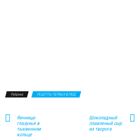
Рубрика
РЕЦЕПТЫ ПЕРВЫХ БЛЮД
Яичница-
Шоколадный
глазунья в
плавленый сыр
тыквенном
из творога
кольце