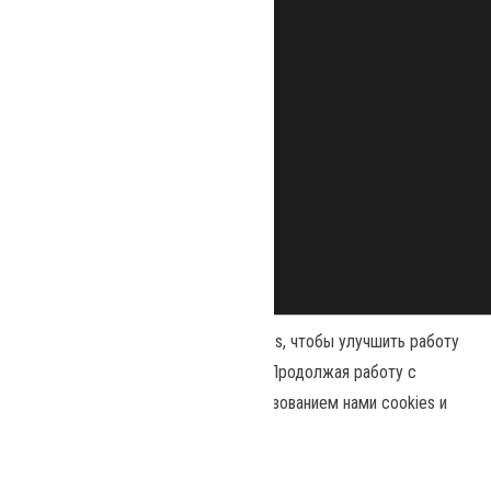
Наш сайт использует файлы cookies, чтобы улучшить работу
и повысить эффективность сайта. Продолжая работу с
сайтом, вы соглашаетесь с использованием нами cookies и
Сайт работает на
WordPress
|
Тема:
Envo Magazine
политикой конфиденциальности
.
Принять
Политика конфиденциальности