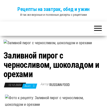
Skip
Рецепты на завтрак, обед и ужин
to
А так же вкусные и полезные десерты с рецептами
the
content
Заливной пирог с
черносливом, шоколадом и
орехами
Автор
RUSSIAN FOOD
12.12.2020
Выкл.