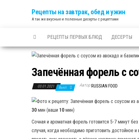
Skip
Рецепты на завтрак, обед и ужин
to
А так же вкусные и полезные десерты с рецептами
the
content
РЕЦЕПТЫ ПЕРВЫХ БЛЮД
ДЕСЕРТЫ
Запечённая форель с со
Автор
RUSSIAN FOOD
03.01.2021
Выкл.
30
мин (ваши
10
мин)
Сочная и ароматная форель готовится 5-7 минут без
случая, когда необходимо приготовить достойное и