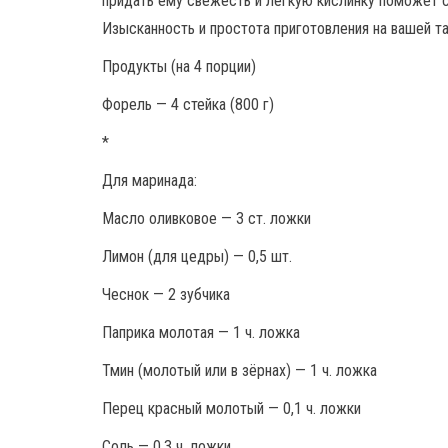
придать ему свежесть и лёгкую кислинку поможет со
Изысканность и простота приготовления на вашей т
Продукты (на 4 порции)
Форель — 4 стейка (800 г)
*
Для маринада:
Масло оливковое — 3 ст. ложки
Лимон (для цедры) — 0,5 шт.
Чеснок — 2 зубчика
Паприка молотая — 1 ч. ложка
Тмин (молотый или в зёрнах) — 1 ч. ложка
Перец красный молотый — 0,1 ч. ложки
Соль — 0,3 ч. ложки