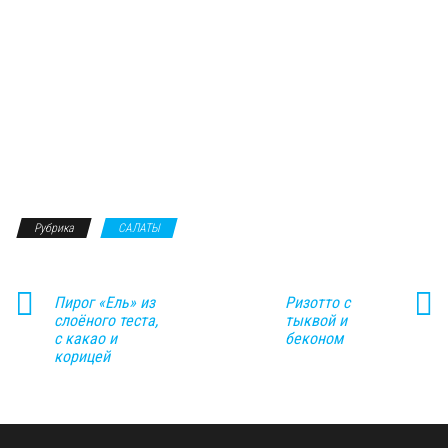
Рубрика
САЛАТЫ
Пирог «Ель» из
Ризотто с
слоёного теста,
тыквой и
с какао и
беконом
корицей