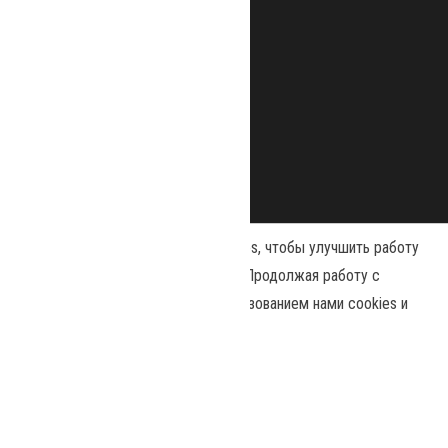
Наш сайт использует файлы cookies, чтобы улучшить работу
и повысить эффективность сайта. Продолжая работу с
сайтом, вы соглашаетесь с использованием нами cookies и
Сайт работает на
WordPress
|
Тема:
Envo Magazine
политикой конфиденциальности
.
Политика конфиденциальности
Принять