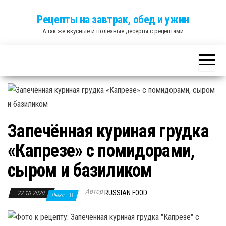
Skip
Рецепты на завтрак, обед и ужин
to
А так же вкусные и полезные десерты с рецептами
the
content
Запечённая куриная грудка
«Капрезе» с помидорами,
сыром и базиликом
Автор
RUSSIAN FOOD
22.10.2020
Выкл.