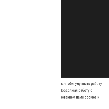
Наш сайт использует файлы cookies, чтобы улучшить работу
и повысить эффективность сайта. Продолжая работу с
сайтом, вы соглашаетесь с использованием нами cookies и
Сайт работает на
WordPress
|
Тема:
Envo Magazine
политикой конфиденциальности
.