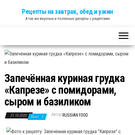
Skip
Рецепты на завтрак, обед и ужин
to
А так же вкусные и полезные десерты с рецептами
the
content
Запечённая куриная грудка
«Капрезе» с помидорами,
сыром и базиликом
Автор
RUSSIAN FOOD
21.10.2020
Выкл.