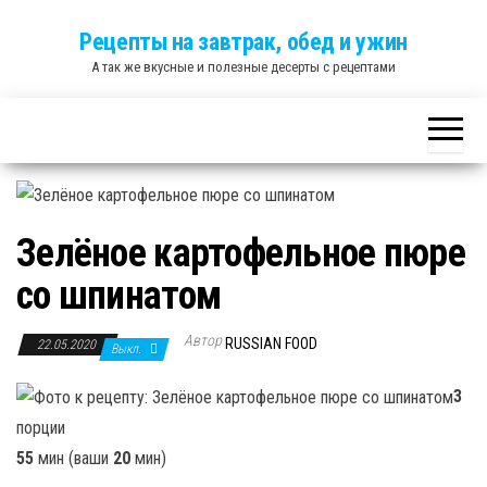
Skip
Рецепты на завтрак, обед и ужин
to
А так же вкусные и полезные десерты с рецептами
the
content
Зелёное картофельное пюре
со шпинатом
Автор
RUSSIAN FOOD
22.05.2020
Выкл.
3
порции
55
мин (ваши
20
мин)