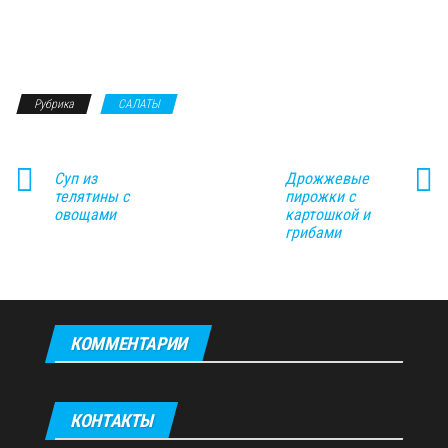
Рубрика
САЛАТЫ
Суп из
Дрожжевые
телятины с
пирожки с
овощами
картошкой и
грибами
КОММЕНТАРИИ
КОНТАКТЫ